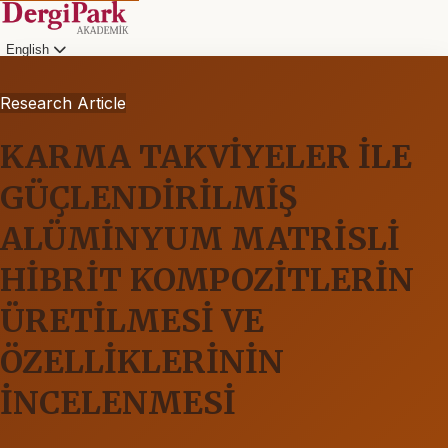
English
Research Article
KARMA TAKVİYELER İLE
GÜÇLENDİRİLMİŞ
ALÜMİNYUM MATRİSLİ
HİBRİT KOMPOZİTLERİN
ÜRETİLMESİ VE
ÖZELLİKLERİNİN
İNCELENMESİ