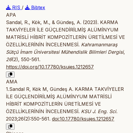
RIS
/
Bibtex
APA
Sandal, R., Kök, M., & Gündeş, A. (2023). KARMA
TAKVİYELER İLE GÜÇLENDİRİLMİŞ ALÜMİNYUM
MATRİSLİ HİBRİT KOMPOZİTLERİN ÜRETİLMESİ VE
ÖZELLİKLERİNİN İNCELENMESİ.
Kahramanmaraş
Sütçü İmam Üniversitesi Mühendislik Bilimleri Dergisi
,
26
(2), 550-561.
https://doi.org/10.17780/ksujes.1212657
AMA
1.Sandal R, Kök M, Gündeş A. KARMA TAKVİYELER
İLE GÜÇLENDİRİLMİŞ ALÜMİNYUM MATRİSLİ
HİBRİT KOMPOZİTLERİN ÜRETİLMESİ VE
ÖZELLİKLERİNİN İNCELENMESİ.
KSU J. Eng. Sci.
2023;26(2):550-561.
doi:10.17780/ksujes.1212657