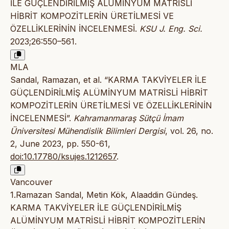
İLE GÜÇLENDİRİLMİŞ ALÜMİNYUM MATRİSLİ
HİBRİT KOMPOZİTLERİN ÜRETİLMESİ VE
ÖZELLİKLERİNİN İNCELENMESİ.
KSU J. Eng. Sci.
2023;26:550–561.
MLA
Sandal, Ramazan, et al. “KARMA TAKVİYELER İLE
GÜÇLENDİRİLMİŞ ALÜMİNYUM MATRİSLİ HİBRİT
KOMPOZİTLERİN ÜRETİLMESİ VE ÖZELLİKLERİNİN
İNCELENMESİ”.
Kahramanmaraş Sütçü İmam
Üniversitesi Mühendislik Bilimleri Dergisi
, vol. 26, no.
2, June 2023, pp. 550-61,
doi:10.17780/ksujes.1212657
.
Vancouver
1.Ramazan Sandal, Metin Kök, Alaaddin Gündeş.
KARMA TAKVİYELER İLE GÜÇLENDİRİLMİŞ
ALÜMİNYUM MATRİSLİ HİBRİT KOMPOZİTLERİN