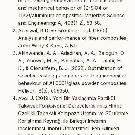
of processing temperature on microstructure
and mechanical behavior of (ZrSiO4 or
TiB2)/aluminum composites. Materials Science
and Engineering: A, 498(1-2), 53-58.
Agarwal, B.D. ve Broutman, L.J. (1980).
Analysis and perfor-mance of fiber composites,
John Wiley & Sons, A.B.D.
Akinwande, A. A., Adediran, A. A., Balogun, O.
A., Yibowei, M. E., Barnabas, A. A., Talabi, H.
K., & Olorunfemi, B. J. (2022). Optimization of
selected casting parameters on the mechanical
behaviour of Al 6061/glass powder composites.
Heliyon, 8(5), e09350.
Avci U. (2019). Yeni Bir Yaklaşımla Partikül
Takviyeli Fonksiyonel Derecelendirilmiş Hibrit
Özellikli Tabakalı Kompozit Üretimi ve Sürtünme
Karıştırma Kaynağı ile Birleştirilmesinin
İncelenmesi. İnönü Üniversitesi, Fen Bilimleri