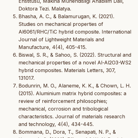
Enstitüsü, Makina Mühendisliği Anabilim Dalı,
Doktora Tezi. Malatya.
Bhasha, A. C., & Balamurugan, K. (2021).
Studies on mechanical properties of
Al6061/RHC/TiC hybrid composite. International
Journal of Lightweight Materials and
Manufacture, 4(4), 405-415.
Biswal, S. R., & Sahoo, S. (2022). Structural and
mechanical properties of a novel Al-Al2O3-WS2
hybrid composites. Materials Letters, 307,
131017.
Bodunrin, M. O., Alaneme, K. K., & Chown, L. H.
(2015). Aluminium matrix hybrid composites: a
review of reinforcement philosophies;
mechanical, corrosion and tribological
characteristics. Journal of materials research
and technology, 4(4), 434-445.
Bommana, D., Dora, T., Senapati, N. P., &