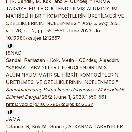
[1]R. Sandal, M. Kök, and A. Gündeş, “KARMA
TAKVİYELER İLE GÜÇLENDİRİLMİŞ ALÜMİNYUM
MATRİSLİ HİBRİT KOMPOZİTLERİN ÜRETİLMESİ VE
ÖZELLİKLERİNİN İNCELENMESİ”,
KSU J. Eng. Sci.
,
vol. 26, no. 2, pp. 550–561, June 2023,
doi:
10.17780/ksujes.1212657
.
ISNAD
Sandal, Ramazan - Kök, Metin - Gündeş, Alaaddin.
“KARMA TAKVİYELER İLE GÜÇLENDİRİLMİŞ
ALÜMİNYUM MATRİSLİ HİBRİT KOMPOZİTLERİN
ÜRETİLMESİ VE ÖZELLİKLERİNİN İNCELENMESİ”.
Kahramanmaraş Sütçü İmam Üniversitesi Mühendislik
Bilimleri Dergisi
26/2 (June 1, 2023): 550-561.
https://doi.org/10.17780/ksujes.1212657
.
JAMA
1.Sandal R, Kök M, Gündeş A. KARMA TAKVİYELER