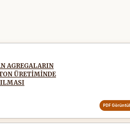
AN AGREGALARIN
ETON ÜRETİMİNDE
RILMASI
PDF Görüntü