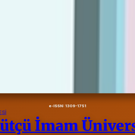
e-ISSN: 1309-1751
Sİ
tçü İmam Ünivers