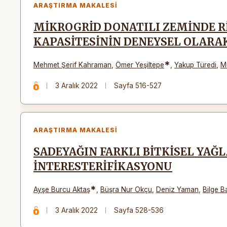
ARAŞTIRMA MAKALESI
MİKROGRİD DONATILI ZEMİNDE R
KAPASİTESİNİN DENEYSEL OLARA
*
Mehmet Şerif Kahraman
,
Ömer Yeşiltepe
,
Yakup Türedi
,
M
3 Aralık 2022
Sayfa 516-527
ARAŞTIRMA MAKALESI
SADEYAĞIN FARKLI BİTKİSEL YAĞ
İNTERESTERİFİKASYONU
*
Ayşe Burcu Aktaş
,
Büşra Nur Okçu
,
Deniz Yaman
,
Bilge 
3 Aralık 2022
Sayfa 528-536