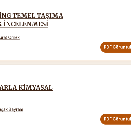
İNG TEMEL TAŞIMA
K İNCELENMESİ
urat Örnek
PDF Görüntü
LARLA KİMYASAL
Başak Bayram
PDF Görüntü