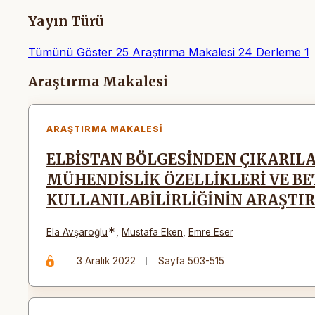
Yayın Türü
Tümünü Göster
25
Araştırma Makalesi
24
Derleme
1
Makaleler
Araştırma Makalesi
ARAŞTIRMA MAKALESI
ELBİSTAN BÖLGESİNDEN ÇIKARIL
MÜHENDİSLİK ÖZELLİKLERİ VE B
KULLANILABİLİRLİĞİNİN ARAŞTI
*
Ela Avşaroğlu
,
Mustafa Eken
,
Emre Eser
3 Aralık 2022
Sayfa 503-515